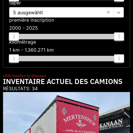
taper
5 ausgewählt
première inscription
2000
2025
kilométrage
1 km
1.360.271 km
LKW kaufen in Viersen
INVENTAIRE ACTUEL DES CAMIONS
RÉSULTATS:
34