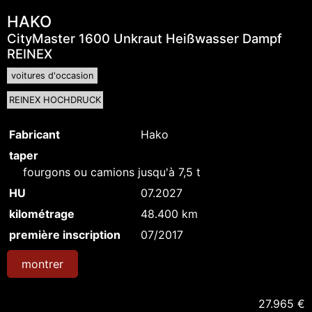
HAKO
CityMaster 1600 Unkraut Heißwasser Dampf
REINEX
voitures d'occasion
REINEX HOCHDRUCK
Fabricant
Hako
taper
fourgons ou camions jusqu'à 7,5 t
HU
07.2027
kilométrage
48.400 km
première inscription
07/2017
montrer
27.965 €