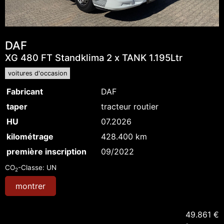
DAF
XG 480 FT Standklima 2 x TANK 1.195Ltr
voitures d'occasion
Fabricant
DAF
taper
tracteur routier
HU
07.2026
kilométrage
428.400 km
première inscription
09/2022
CO
-Classe:
UN
2
montrer
49.861 €