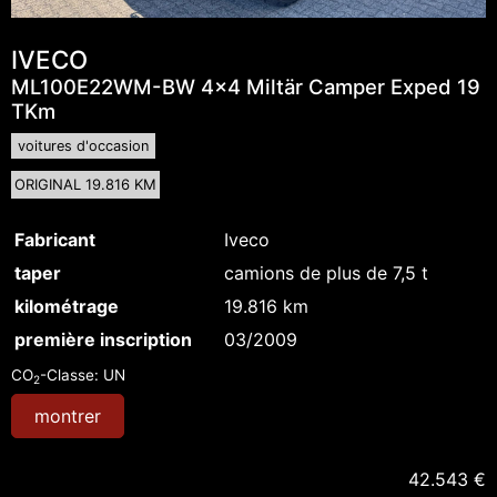
IVECO
ML100E22WM-BW 4x4 Miltär Camper Exped 19
TKm
voitures d'occasion
ORIGINAL 19.816 KM
Fabricant
Iveco
taper
camions de plus de 7,5 t
kilométrage
19.816 km
première inscription
03/2009
CO
-Classe:
UN
2
montrer
42.543 €