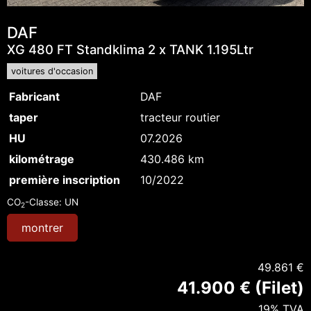
DAF
XG 480 FT Standklima 2 x TANK 1.195Ltr
voitures d'occasion
Fabricant
DAF
taper
tracteur routier
HU
07.2026
kilométrage
430.486 km
première inscription
10/2022
CO
-Classe:
UN
2
montrer
49.861 €
41.900 € (Filet)
19% TVA