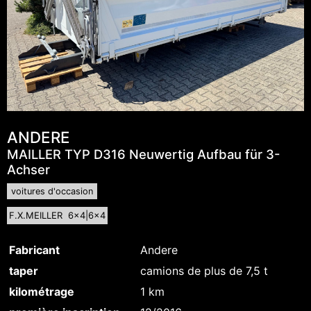
ANDERE
MAILLER TYP D316 Neuwertig Aufbau für 3-
Achser
voitures d'occasion
F.X.MEILLER 6x4|6x4
Fabricant
Andere
taper
camions de plus de 7,5 t
kilométrage
1 km