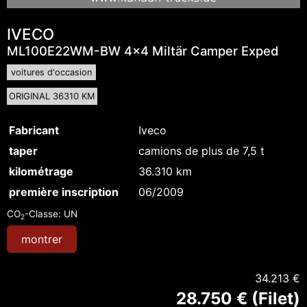
IVECO
ML100E22WM-BW 4x4 Miltär Camper Exped
voitures d'occasion
ORIGINAL 36310 KM
Fabricant
Iveco
taper
camions de plus de 7,5 t
kilométrage
36.310 km
première inscription
06/2009
CO
-Classe:
UN
2
montrer
34.213 €
28.750 € (Filet)