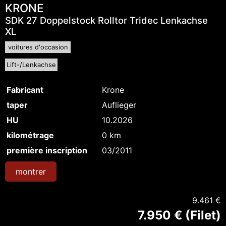
KRONE
SDK 27 Doppelstock Rolltor Tridec Lenkachse
XL
voitures d'occasion
Lift-/Lenkachse
Fabricant
Krone
taper
Auflieger
HU
10.2026
kilométrage
0 km
première inscription
03/2011
montrer
9.461 €
7.950 € (Filet)