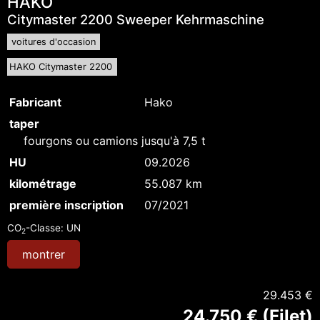
HAKO
Citymaster 2200 Sweeper Kehrmaschine
voitures d'occasion
HAKO Citymaster 2200
Fabricant
Hako
taper
fourgons ou camions jusqu'à 7,5 t
HU
09.2026
kilométrage
55.087 km
première inscription
07/2021
CO
-Classe:
UN
2
montrer
29.453 €
24.750 € (Filet)