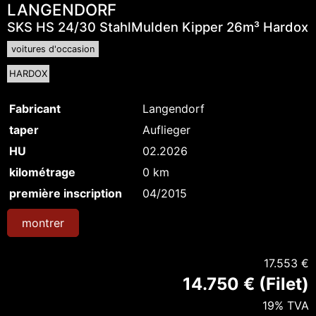
LANGENDORF
SKS HS 24/30 StahlMulden Kipper 26m³ Hardox
voitures d'occasion
HARDOX
Fabricant
Langendorf
taper
Auflieger
HU
02.2026
kilométrage
0 km
première inscription
04/2015
montrer
17.553 €
14.750 € (Filet)
19% TVA