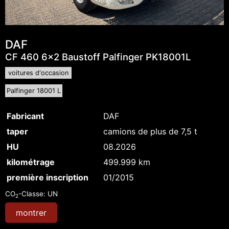
DAF
CF 460 6x2 Baustoff Palfinger PK18001L
voitures d'occasion
Palfinger 18001 L
Fabricant
DAF
taper
camions de plus de 7,5 t
HU
08.2026
kilométrage
499.999 km
première inscription
01/2015
CO
-Classe:
UN
2
montrer