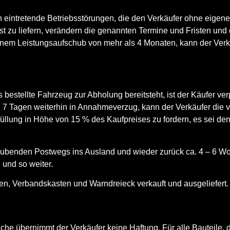
n eintretende Betriebsstörungen, die den Verkäufer ohne eige
ist zu liefern, verändern die genannten Termine und Fristen un
em Leistungsaufschub von mehr als 4 Monaten, kann der Verkäu
as bestellte Fahrzeug zur Abholung bereitsteht, ist der Käufer v
on 7 Tagen weiterhin in Annahmeverzug, kann der Verkäufer die v
füllung in Höhe von 15 % des Kaufpreises zu fordern, es sei d
aubenden Postwegs ins Ausland und wieder zurück ca. 4 – 6 W
 und so weiter.
n, Verbandskasten und Warndreieck verkauft und ausgeliefert.
 übernimmt der Verkäufer keine Haftung. Für alle Bauteile, die 