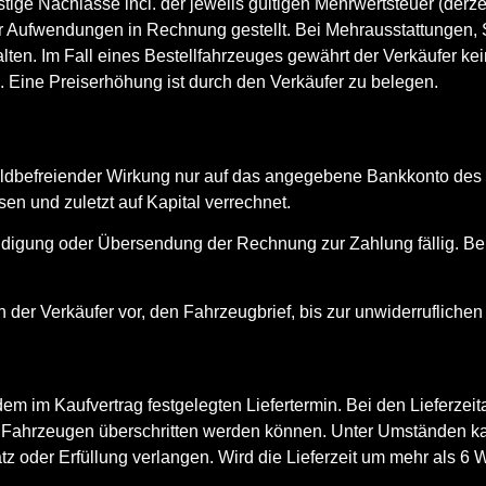
ige Nachlässe incl. der jeweils gültigen Mehrwertsteuer (derzei
r Aufwendungen in Rechnung gestellt. Bei Mehrausstattungen
n. Im Fall eines Bestellfahrzeuges gewährt der Verkäufer kein
. Eine Preiserhöhung ist durch den Verkäufer zu belegen.
dbefreiender Wirkung nur auf das angegebene Bankkonto des Ver
n und zuletzt auf Kapital verrechnet.
igung oder Übersendung der Rechnung zur Zahlung fällig. Bei 
 der Verkäufer vor, den Fahrzeugbrief, bis zur unwiderruflichen
dem im Kaufvertrag festgelegten Liefertermin. Bei den Lieferze
en Fahrzeugen überschritten werden können. Unter Umständen k
tz oder Erfüllung verlangen. Wird die Lieferzeit um mehr als 6