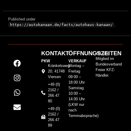
Published under
https://autokanaan.de/facts/autohaus-kanaan/
.
KONTAKT
ÖFFNUNGSZEITEN
Wir sind
Mitglied im
PKW
VERKAUF
Bundesverband
Kränkelsweg
Montag –
Freier KFZ-
20, 41748
Freitag
Händler.
Viersen
09:00 –
18:00 Uhr
+49 (0)
Samstag
2162 /
10:00 –
266 47
14:00 Uhr
80
(LKW nur
+49 (0)
nach
2162 /
Terminabsprache)
266 47
89