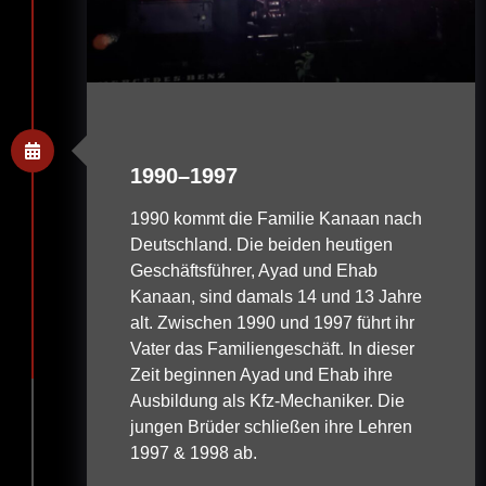
1990–1997
1990 kommt die Familie Kanaan nach
Deutschland. Die beiden heutigen
Geschäftsführer, Ayad und Ehab
Kanaan, sind damals 14 und 13 Jahre
alt. Zwischen 1990 und 1997 führt ihr
Vater das Familiengeschäft. In dieser
Zeit beginnen Ayad und Ehab ihre
Ausbildung als Kfz-Mechaniker. Die
jungen Brüder schließen ihre Lehren
1997 & 1998 ab.