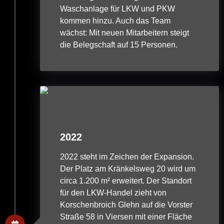
Waschanlage für LKW und PKW
kommen hinzu. Auch das Team
wächst: Mit neuen Mitarbeitern steigt
die Belegschaft auf 15 Personen.
2022
2022 steht im Zeichen der Expansion.
Der Platz am Kränkelsweg 20 wird um
circa 1.200 m² erweitert. Der Standort
für den LKW-Handel zieht von
Korschenbroich Glehn auf die Vorster
Straße 58 in Viersen mit einer Fläche