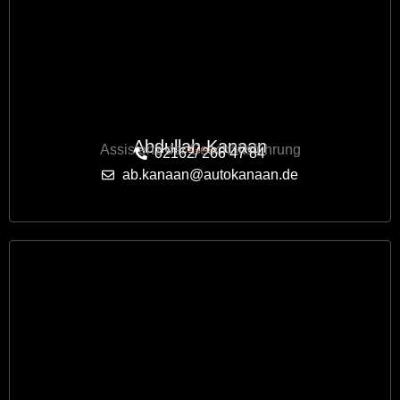
Abdullah Kanaan
Assistenz der Geschäftsführung
02162/ 266 47 84
ab.kanaan@autokanaan.de