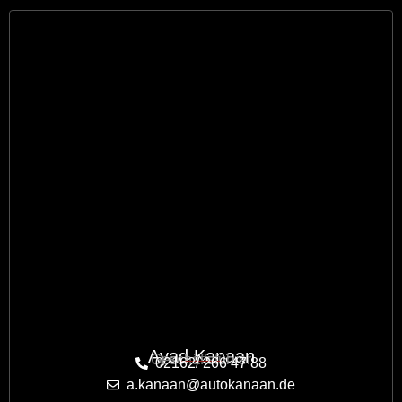
Ayad Kanaan
Geschäftsführer
02162/ 266 47 88
a.kanaan@autokanaan.de