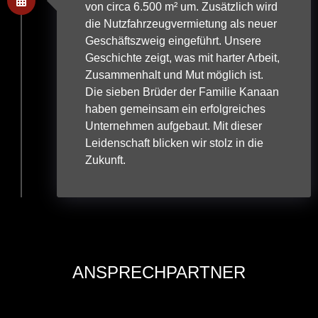
von circa 6.500 m² um. Zusätzlich wird
die Nutzfahrzeugvermietung als neuer
Geschäftszweig eingeführt. Unsere
Geschichte zeigt, was mit harter Arbeit,
Zusammenhalt und Mut möglich ist.
Die sieben Brüder der Familie Kanaan
haben gemeinsam ein erfolgreiches
Unternehmen aufgebaut. Mit dieser
Leidenschaft blicken wir stolz in die
Zukunft.
ANSPRECHPARTNER