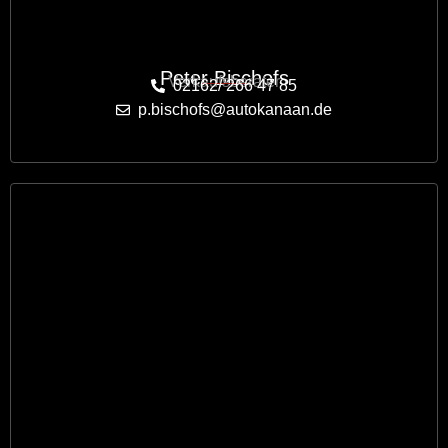
Peter Bischofs
Verkaufsberater
02162/ 266 47 85
p.bischofs@autokanaan.de