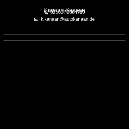
Kanaan Kanaan
LKW Verkaufsleiter
02162 / 2664780
k.kanaan@autokanaan.de