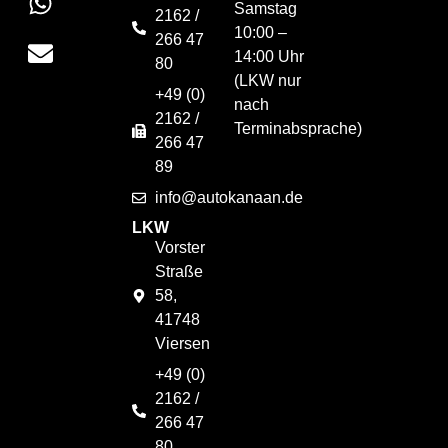
Samstag
2162 /
10:00 –
266 47
14:00 Uhr
80
(LKW nur
+49 (0)
nach
2162 /
Terminabsprache)
266 47
89
info@autokanaan.de
LKW
Vorster
Straße
58,
41748
Viersen
+49 (0)
2162 /
266 47
80