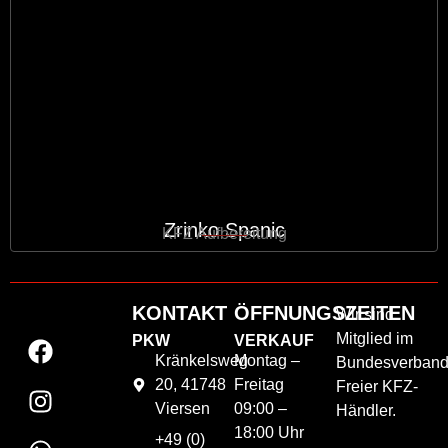
Zrinko Spanic
KFZ Aufbereitung
KONTAKT
ÖFFNUNGSZEITEN
Wir sind
Mitglied im
PKW
VERKAUF
Kränkelsweg
Montag –
Bundesverban
20, 41748
Freitag
Freier KFZ-
Viersen
09:00 –
Händler.
18:00 Uhr
+49 (0)