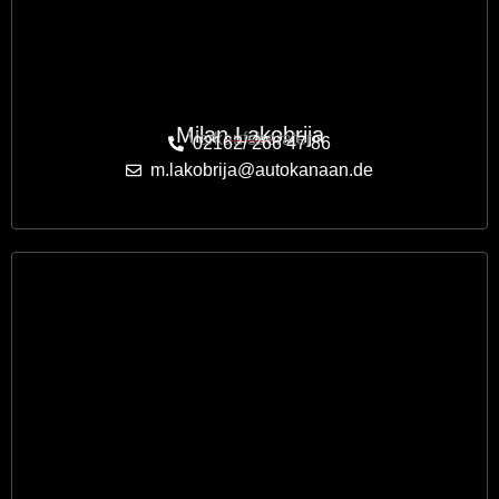
Milan Lakobrija
Verkaufsberater
02162/ 266 47 86
m.lakobrija@autokanaan.de