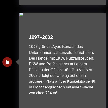
1997–2002
1997 gründet Ayad Kanaan das
Unternehmen als Einzelunternehmen.
Der Handel mit LKW, Nutzfahrzeugen,
PKW und Reifen startet auf einem
Platz an der Güterstraße 2 in Viersen.
2002 erfolgt der Umzug auf einen
größeren Platz an der Künkelstraße 48
in Mönchengladbach mit einer Fläche
von circa 724 m².