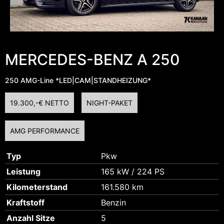
MERCEDES-BENZ A 250
250 AMG-Line *LED|CAM|STANDHEIZUNG*
19.300,-€ NETTO
NIGHT-PAKET
AMG PERFORMANCE
Typ
Pkw
Leistung
165 kW / 224 PS
Kilometerstand
161.580 km
Kraftstoff
Benzin
Anzahl Sitze
5