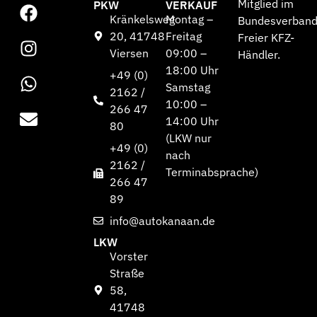
Mitglied im
PKW
VERKAUF
Kränkelsweg
Montag –
Bundesverban
20, 41748
Freitag
Freier KFZ-
Viersen
09:00 –
Händler.
18:00 Uhr
+49 (0)
Samstag
2162 /
10:00 –
266 47
14:00 Uhr
80
(LKW nur
+49 (0)
nach
2162 /
Terminabsprache)
266 47
89
info@autokanaan.de
LKW
Vorster
Straße
58,
41748