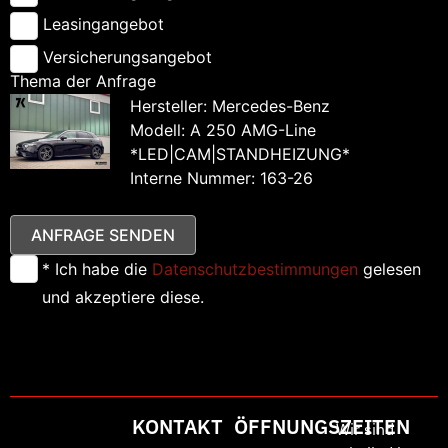
Leasingangebot
Versicherungsangebot
Thema der Anfrage
Hersteller: Mercedes-Benz
Modell: A 250 AMG-Line
*LED|CAM|STANDHEIZUNG*
Interne Nummer: 163-26
ANFRAGE SENDEN
* Ich habe die
Datenschutzbestimmungen
gelesen
und akzeptiere diese.
KONTAKT
ÖFFNUNGSZEITEN
Wir sind