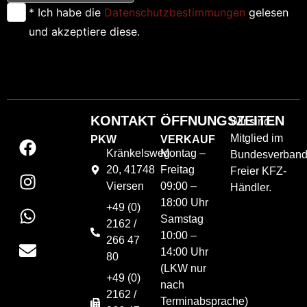
* Ich habe die
Datenschutzbestimmungen
gelesen
und akzeptiere diese.
KONTAKT
ÖFFNUNGSZEITEN
Wir sind
Mitglied im
PKW
VERKAUF
Kränkelsweg
Montag –
Bundesverban
20, 41748
Freitag
Freier KFZ-
Viersen
09:00 –
Händler.
18:00 Uhr
+49 (0)
Samstag
2162 /
10:00 –
266 47
14:00 Uhr
80
(LKW nur
+49 (0)
nach
2162 /
Terminabsprache)