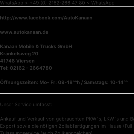
WhatsApp > +49 (0) 2162-266 47 80 < WhatsApp
http://www.facebook.com/AutoKanaan
www.autokanaan.de
Kanaan Mobile & Trucks GmbH
Kränkelsweg 20
41748 Viersen
Tel: 02162 - 2664780
Öffnungszeiten: Mo- Fr: 09-18°°h / Samstags: 10-14°°
Unser Service umfasst:
Ankauf und Verkauf von gebrauchten PKW´s, LKW´s und 
Export sowie die nötigen Zollabfertigungen im Hause (Full 
Zulassungservice (auch Zollkennzeichen)