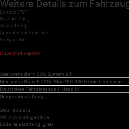
Weitere Details zum Fahrzeu
Expose (PDF)
Beschreibung
Ausstattung
Angaben zur Emission
Energielabel
Download Expose
Stark reduziert! SOS System o.F
Mercedes Benz E 220d BlueTEC 9G-Tronic Limousine
Deutsches Fahrzeug aus 1. Hand !!!
Sonderausstattung:
360° Kamera
9G-Automatikgetriebe
Lederausstattung, grau