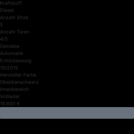
Kraftstoff
Diesel
Anzahl Sitze
5
Anzahl Türen
4/5
Getriebe
Automatik
Erstzulassung
10/2015
Hersteller Farbe
Obsidianschwarz
Innenbereich
Vollleder
18.600 €