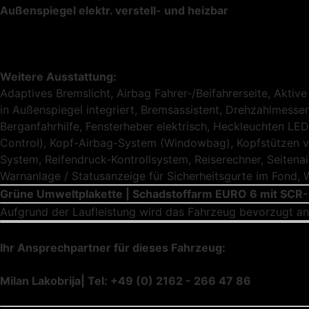
Außenspiegel elektr. verstell- und heizbar
Weitere Ausstattung:
Adaptives Bremslicht, Airbag Fahrer-/Beifahrerseite, Akti
in Außenspiegel integriert, Bremsassistent, Drehzahlmesser,
Berganfahrhilfe, Fensterheber elektrisch, Heckleuchten LED
Control), Kopf-Airbag-System (Windowbag), Kopfstützen vo
System, Reifendruck-Kontrollsystem, Reiserechner, Seitenai
Warnanlage / Statusanzeige für Sicherheitsgurte im Fond
Grüne Umweltplakette | Schadstoffarm EURO 6 mit SCR
Aufgrund der Laufleistung wird das Fahrzeug bevorzugt an 
Ihr Ansprechpartner für dieses Fahrzeug:
Milan Lakobrija| Tel: +49 (0) 2162 - 266 47 86