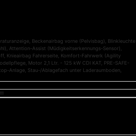
raturanzeige, Beckenairbag vorne (Pelvisbag), Blinkleuchte
ahl), Attention-Assist (Müdigkeitserkennungs-Sensor),
ff, Knieairbag Fahrerseite, Komfort-Fahrwerk (Agility
dellpflege, Motor 2,1 Ltr. - 125 kW CDI KAT, PRE-SAFE-
t/Stop-Anlage, Stau-/Ablagefach unter Laderaumboden,
!!