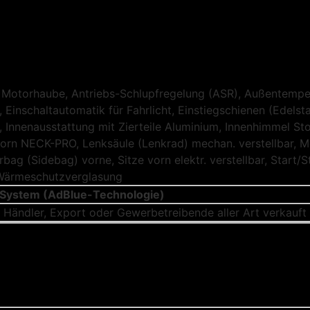
ve Motorhaube, Antriebs-Schlupfregelung (ASR), Außentempe
 Einschaltautomatik für Fahrlicht, Einstiegschienen (Edelst
, Innenausstattung mit Zierteile Aluminium, Innenhimmel Sto
rn NECK-PRO, Lenksäule (Lenkrad) mechan. verstellbar, Mo
rbag (Sidebag) vorne, Sitze vorn elektr. verstellbar, Star
, Wärmeschutzverglasung
-System (AdBlue-Technologie)
Händler, Export oder Gewerbetreibende aller Art verkauft !